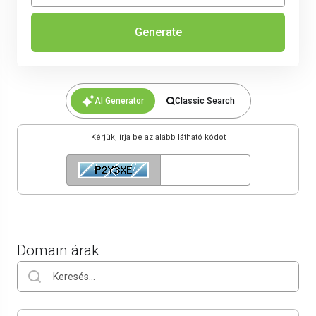
Generate
AI Generator
Classic Search
Kérjük, írja be az alább látható kódot
Domain árak