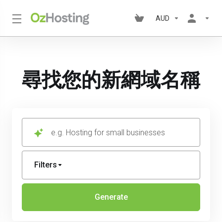
AUD
尋找您的新網域名稱
e.g. Hosting for small businesses
Filters
Generate