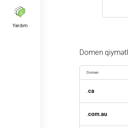
Yardım
Domen qiymətl
Domen
.
ca
.
com.au