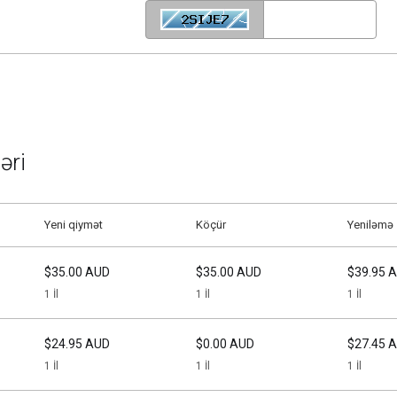
əri
Yeni qiymət
Köçür
Yeniləmə
$35.00 AUD
$35.00 AUD
$39.95 
1 İl
1 İl
1 İl
$24.95 AUD
$0.00 AUD
$27.45 
1 İl
1 İl
1 İl