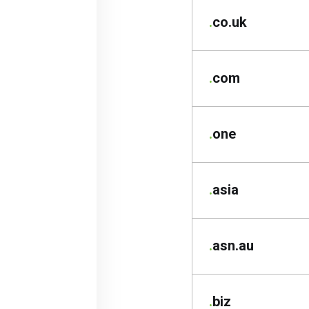
.
co.uk
.
com
.
one
.
asia
.
asn.au
.
biz