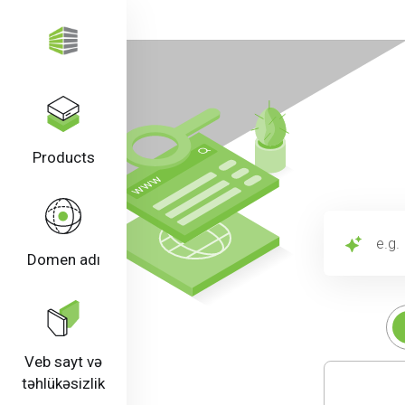
Products
e.g. Hosting f
Domen adı
Veb sayt və
təhlükəsizlik