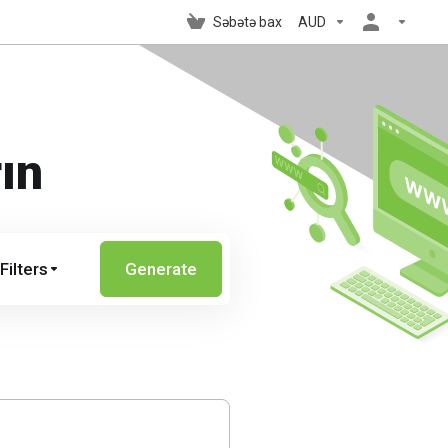
Səbətə bax
AUD
ın
Filters
Generate