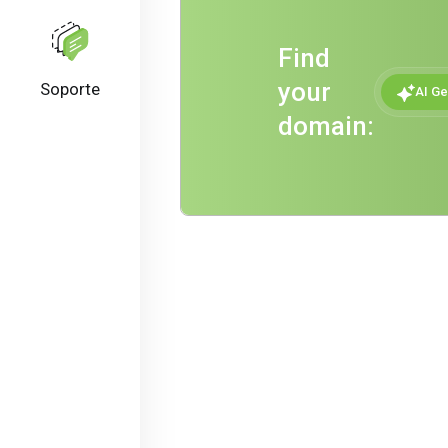
Find
your
Soporte
AI Ge
domain: