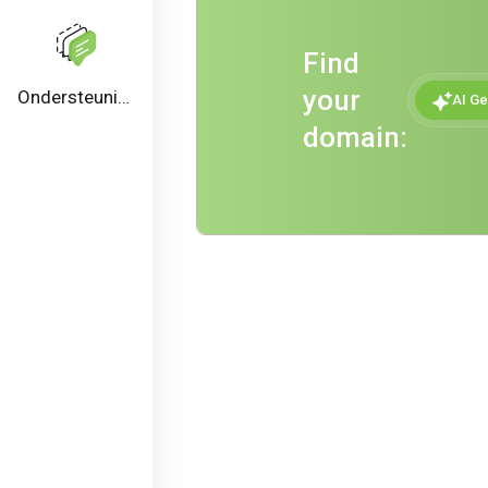
Find
your
Ondersteuning
AI Ge
domain: