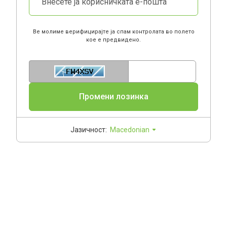
Ве молиме верифицирајте ја спам контролата во полето
кое е предвидено.
Enter Captcha Cod
Промени лозинка
Јазичност:
Macedonian